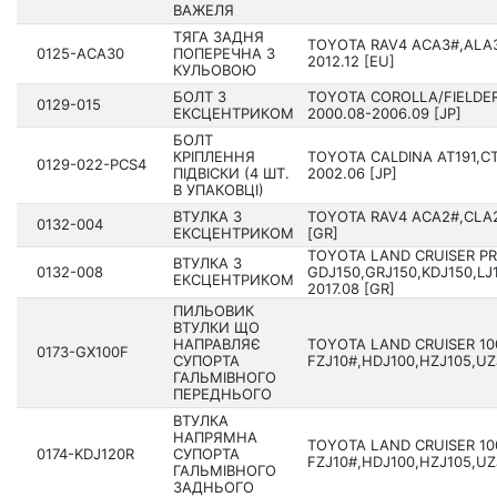
ВАЖЕЛЯ
ТЯГА ЗАДНЯ
TOYOTA RAV4 ACA3#,ALA3
0125-ACA30
ПОПЕРЕЧНА З
2012.12 [EU]
КУЛЬОВОЮ
БОЛТ З
TOYOTA COROLLA/FIELDER
0129-015
ЕКСЦЕНТРИКОМ
2000.08-2006.09 [JP]
БОЛТ
КРІПЛЕННЯ
TOYOTA CALDINA AT191,CT1
0129-022-PCS4
ПІДВІСКИ (4 ШТ.
2002.06 [JP]
В УПАКОВЦІ)
ВТУЛКА З
TOYOTA RAV4 ACA2#,CLA2
0132-004
ЕКСЦЕНТРИКОМ
[GR]
TOYOTA LAND CRUISER P
ВТУЛКА З
0132-008
GDJ150,GRJ150,KDJ150,LJ
ЕКСЦЕНТРИКОМ
2017.08 [GR]
ПИЛЬОВИК
ВТУЛКИ ЩО
НАПРАВЛЯЄ
TOYOTA LAND CRUISER 10
0173-GX100F
СУПОРТА
FZJ10#,HDJ100,HZJ105,UZJ
ГАЛЬМІВНОГО
ПЕРЕДНЬОГО
ВТУЛКА
НАПРЯМНА
TOYOTA LAND CRUISER 10
0174-KDJ120R
СУПОРТА
FZJ10#,HDJ100,HZJ105,UZJ
ГАЛЬМІВНОГО
ЗАДНЬОГО