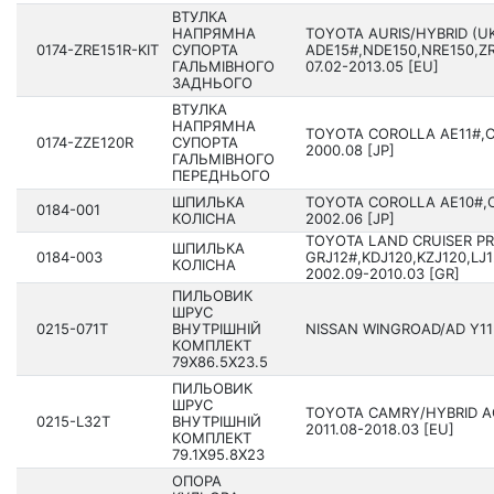
ВТУЛКА
НАПРЯМНА
TOYOTA AURIS/HYBRID (U
0174-ZRE151R-KIT
СУПОРТА
ADE15#,NDE150,NRE150,ZR
ГАЛЬМІВНОГО
07.02-2013.05 [EU]
ЗАДНЬОГО
ВТУЛКА
НАПРЯМНА
TOYOTA COROLLA AE11#,CE1
0174-ZZE120R
СУПОРТА
2000.08 [JP]
ГАЛЬМІВНОГО
ПЕРЕДНЬОГО
ШПИЛЬКА
TOYOTA COROLLA AE10#,CE
0184-001
КОЛІСНА
2002.06 [JP]
TOYOTA LAND CRUISER P
ШПИЛЬКА
0184-003
GRJ12#,KDJ120,KZJ120,LJ1
КОЛІСНА
2002.09-2010.03 [GR]
ПИЛЬОВИК
ШРУС
0215-071T
ВНУТРІШНІЙ
NISSAN WINGROAD/AD Y11 1
КОМПЛЕКТ
79X86.5X23.5
ПИЛЬОВИК
ШРУС
TOYOTA CAMRY/HYBRID A
0215-L32T
ВНУТРІШНІЙ
201­1.08-2018.03 [EU]
КОМПЛЕКТ
79.1X95.8X23
ОПОРА