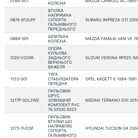
0784-001
MAZDA CARROLL AC 1995-1
КОЛІСНА
ВТУЛКА
НАПРЯМНА
0874-B13UPF
СУПОРТА
SUBARU IMPREZA G11 200­0
ГАЛЬМІВНОГО
ПЕРЕДНЬОГО
ШПИЛЬКА
0884-001
MAZDA FAMILIA VAN VE 19
КОЛІСНА
ОПОРА
КУЛЬОВА
1020-V200R
ЗАДНЬОГО
SUZUKI VERONA RP625 (M
ВЕРХНЬОГО
ВАЖЕЛЯ
ТЯГА
1123-001
СТАБІЛІЗАТОРА
OPEL KADETT E 1984-1991
ПЕРЕДНЯ
ПИЛЬОВИК
ШРУС
1217P-SOL2WD
ЗОВНІШНІЙ
NISSAN TERRANO D10 201­4
КОМПЛЕКТ PVC
74.5X100.5X23
ПИЛЬОВИК
ВТУЛКИ ЩО
НАПРАВЛЯЄ
1273-TUCSF
HYUNDAI TUCSON 04 200­4
СУПОРТА
ГАЛЬМІВНОГО