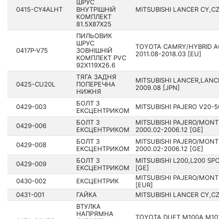
ШРУС
0415-CY4ALHT
ВНУТРІШНІЙ
MITSUBISHI LANCER CY,CZ
КОМПЛЕКТ
81.5X87X25
ПИЛЬОВИК
ШРУС
TOYOTA CAMRY/HYBRID A
0417P-V75
ЗОВНІШНІЙ
201­1.08-2018.03 [EU]
КОМПЛЕКТ PVC
92X119X26.6
ТЯГА ЗАДНЯ
MITSUBISHI LANCER,LANCE
0425-CU20L
ПОПЕРЕЧНА
2009.08 [JPN]
НИЖНЯ
БОЛТ З
0429-003
MITSUBISHI PAJERO V20-50
ЕКСЦЕНТРИКОМ
БОЛТ З
MITSUBISHI PAJERO/MON
0429-006
ЕКСЦЕНТРИКОМ
2000.02-2006.12 [GE]
БОЛТ З
MITSUBISHI PAJERO/MON
0429-008
ЕКСЦЕНТРИКОМ
2000.02-2006.12 [GE]
БОЛТ З
MITSUBISHI L200,L200 SP
0429-009
ЕКСЦЕНТРИКОМ
[GE]
MITSUBISHI PAJERO/MONT
0430-002
ЕКСЦЕНТРИК
[EUR]
0431-001
ГАЙКА
MITSUBISHI LANCER CY,CZ
ВТУЛКА
НАПРЯМНА
TOYOTA DUET M100A,M101