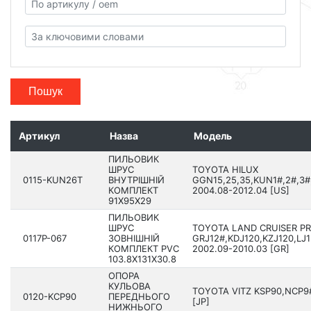
Пошук
Артикул
Назва
Модель
ПИЛЬОВИК
ШРУС
TOYOTA HILUX
0115-KUN26T
ВНУТРІШНІЙ
GGN15,25,35,KUN1#,2#,3#
КОМПЛЕКТ
200­4.08-2012.04 [US]
91X95X29
ПИЛЬОВИК
ШРУС
TOYOTA LAND CRUISER P
0117P-067
ЗОВНІШНІЙ
GRJ12#,KDJ120,KZJ120,LJ1
КОМПЛЕКТ PVC
2002.09-2010.03 [GR]
103.8X131X30.8
ОПОРА
КУЛЬОВА
TOYOTA VITZ KSP90,NCP9#
0120-KCP90
ПЕРЕДНЬОГО
[JP]
НИЖНЬОГО