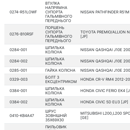
ВТУЛКА
НАПРЯМНА
0274-R51LOWF
СУПОРТА
NISSAN PATHFINDER R51M 2
ГАЛЬМІВНОГО
ПЕРЕДНЬОГО
ПОРШЕНЬ
СУПОРТА
TOYOTA PREMIO/ALLION N
0276-B10RSF
ГАЛЬМІВНОГО
[JP]
ПЕРЕДНЬОГО
ШПИЛЬКА
0284-001
NISSAN QASHQAI J10E 2006
КОЛІСНА
ШПИЛЬКА
0284-002
NISSAN QASHQAI J10E 2006
КОЛІСНА
0285-001
ГАЙКА КОЛІСНА
NISSAN QASHQAI J10E 2006
БОЛТ З
0329-003
HONDA CR-V RM4 2012­-20
ЕКСЦЕНТРИКОМ
ШПИЛЬКА
0384-001
HONDA CIVIC FERIO EK4 [J
КОЛІСНА
ШПИЛЬКА
0384-002
HONDA CIVIC 5D EU3 [JP]
КОЛІСНА
ШРУС
MITSUBISHI L200,L200 SP
0410-KB4A47
ЗОВНІШНІЙ
[GE]
35X69X30
ПИЛЬОВИК