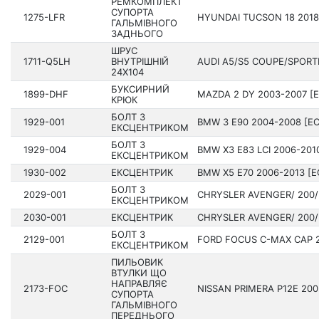
РЕМКОМПЛЕКТ
СУПОРТА
1275-LFR
HYUNDAI TUCSON 18 201­8
ГАЛЬМІВНОГО
ЗАДНЬОГО
ШРУС
1711-Q5LH
ВНУТРІШНІЙ
AUDI A5/S5 COUPE/SPORT
24X104
БУКСИРНИЙ
1899-DHF
MAZDA 2 DY 2003-2007 [
КРЮК
БОЛТ З
1929-001
BMW 3 E90 200­4-2008 [EC
ЕКСЦЕНТРИКОМ
БОЛТ З
1929-004
BMW X3 E83 LCI 2006-201
ЕКСЦЕНТРИКОМ
1930-002
ЕКСЦЕНТРИК
BMW X5 E70 200­6-2013 [E
БОЛТ З
2029-001
CHRYSLER AVENGER/ 200/ 
ЕКСЦЕНТРИКОМ
2030-001
ЕКСЦЕНТРИК
CHRYSLER AVENGER/ 200/ 
БОЛТ З
2129-001
FORD FOCUS C-MAX CAP 2
ЕКСЦЕНТРИКОМ
ПИЛЬОВИК
ВТУЛКИ ЩО
НАПРАВЛЯЄ
2173-FOC
NISSAN PRIMERA P12E 2002
СУПОРТА
ГАЛЬМІВНОГО
ПЕРЕДНЬОГО