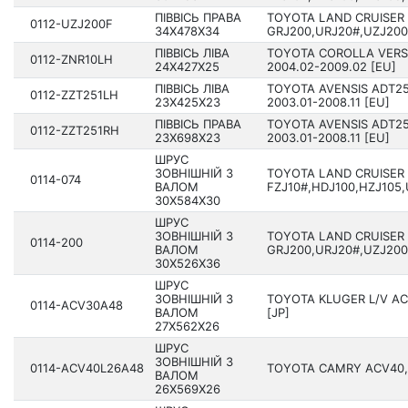
ПІВВІСЬ ПРАВА
TOYOTA LAND CRUISER
0112-UZJ200F
34X478X34
GRJ200,URJ20#,UZJ200,
ПІВВІСЬ ЛІВА
TOYOTA COROLLA VERS
0112-ZNR10LH
24X427X25
2004.02-2009.02 [EU]
ПІВВІСЬ ЛІВА
TOYOTA AVENSIS ADT25
0112-ZZT251LH
23X425X23
2003.01-2008.11 [EU]
ПІВВІСЬ ПРАВА
TOYOTA AVENSIS ADT25
0112-ZZT251RH
23X698X23
2003.01-2008.11 [EU]
ШРУС
ЗОВНІШНІЙ З
TOYOTA LAND CRUISER 
0114-074
ВАЛОМ
FZJ10#,HDJ100,HZJ105,U
30X584X30
ШРУС
ЗОВНІШНІЙ З
TOYOTA LAND CRUISER
0114-200
ВАЛОМ
GRJ200,URJ20#,UZJ200,
30X526X36
ШРУС
ЗОВНІШНІЙ З
TOYOTA KLUGER L/V AC
0114-ACV30A48
ВАЛОМ
[JP]
27X562X26
ШРУС
ЗОВНІШНІЙ З
0114-ACV40L26A48
TOYOTA CAMRY ACV40,GS
ВАЛОМ
26X569X26