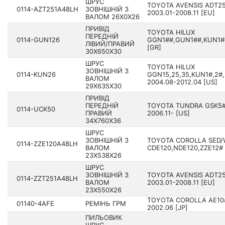
ШРУС
TOYOTA AVENSIS ADT25
0114-AZT251A48LH
ЗОВНІШНІЙ З
2003.01-2008.11 [EU]
ВАЛОМ 26X0X26
ПРИВІД
TOYOTA HILUX
ПЕРЕДНІЙ
0114-GUN126
GGN1##,GUN1##,KUN1##
ЛІВИЙ/ПРАВИЙ
[GR]
30X650X30
ШРУС
TOYOTA HILUX
ЗОВНІШНІЙ З
0114-KUN26
GGN15,25,35,KUN1#,2#,
ВАЛОМ
200­4.08-2012.04 [US]
29X635X30
ПРИВІД
ПЕРЕДНІЙ
TOYOTA TUNDRA GSK5#
0114-UCK50
ПРАВИЙ
2006.11- [US]
34X760X36
ШРУС
ЗОВНІШНІЙ З
TOYOTA COROLLA SED/
0114-ZZE120A48LH
ВАЛОМ
CDE120,NDE120,ZZE12# 2
23X538X26
ШРУС
ЗОВНІШНІЙ З
TOYOTA AVENSIS ADT25
0114-ZZT251A48LH
ВАЛОМ
2003.01-2008.11 [EU]
23X550X26
TOYOTA COROLLA AE10#
01140-4AFE
РЕМІНЬ ГРМ
2002.06 [JP]
ПИЛЬОВИК