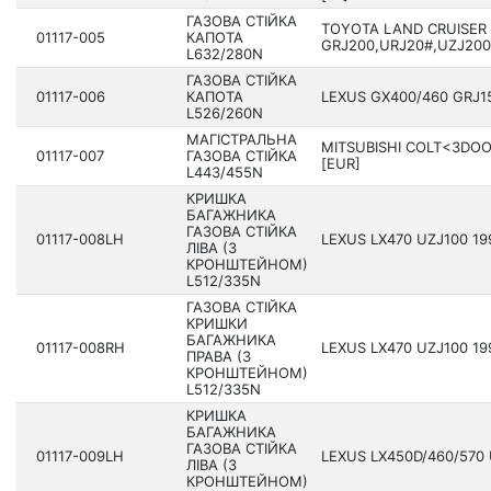
ГАЗОВА СТІЙКА
TOYOTA LAND CRUISER
01117-005
КАПОТА
GRJ200,URJ20#,UZJ200,
L632/280N
ГАЗОВА СТІЙКА
01117-006
КАПОТА
LEXUS GX400/460 GRJ158
L526/260N
МАГІСТРАЛЬНА
MITSUBISHI COLT<3DOOR
01117-007
ГАЗОВА СТІЙКА
[EUR]
L443/455N
КРИШКА
БАГАЖНИКА
ГАЗОВА СТІЙКА
01117-008LH
LEXUS LX470 UZJ100 19­
ЛІВА (З
КРОНШТЕЙНОМ)
L512/335N
ГАЗОВА СТІЙКА
КРИШКИ
БАГАЖНИКА
01117-008RH
LEXUS LX470 UZJ100 19­
ПРАВА (З
КРОНШТЕЙНОМ)
L512/335N
КРИШКА
БАГАЖНИКА
ГАЗОВА СТІЙКА
01117-009LH
LEXUS LX450D/460/570 U
ЛІВА (З
КРОНШТЕЙНОМ)