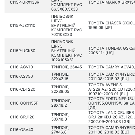
ШРУС
0115P-GRX133R
TOYOTA MARK X GRX13# 
КОМПЛЕКТ PVC
66.5X80.5X33
ПИЛЬОВИК
ШРУС
TOYOTA CHASER GX90,JZ
0115P-JZX110
ВНУТРІШНІЙ
1996.09 [JP]
КОМПЛЕКТ PVC
70X108X33
ПИЛЬОВИК
ШРУС
TOYOTA TUNDRA GSK5#
0115P-UCK50
ВНУТРІШНІЙ
2006.11- [US]
КОМПЛЕКТ PVC
102X105X31
0116-AGV10
ТРИПОІД 26X45
TOYOTA CAMRY ACV40,GS
ТРИПОІД
TOYOTA CAMRY/HYBRID
0116-ASV50
32X42.15
201­1.08-2018.03 [EU]
TOYOTA AVENSIS
ТРИПОІД
0116-CDT220
AT22#,AZT220,CDT220,
32X38.05
1997.10-2003.01 [EU]
TOYOTA FORTUNER (SU
ТРИПОИД
0116-GGN155F
GGN155,GUN15#,16#,LAN
28X48.2
[GR]
TOYOTA LAND CRUISER
ТРИПОІД
0116-GRJ120
GRJ12#,KDJ120,KZJ120,
30X48.3
2002.09-2010.03 [GR]
ТРИПОІД
TOYOTA CAMRY/HYBRID
0116-GSV40
27X46.8
201­1.08-2018.03 [EU]