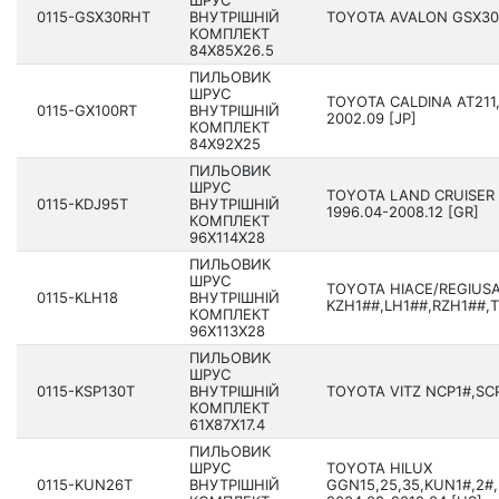
ШРУС
0115-GSX30RHT
ВНУТРІШНІЙ
TOYOTA AVALON GSX30 2
КОМПЛЕКТ
84X85X26.5
ПИЛЬОВИК
ШРУС
TOYOTA CALDINA AT211,
0115-GX100RT
ВНУТРІШНІЙ
2002.09 [JP]
КОМПЛЕКТ
84X92X25
ПИЛЬОВИК
ШРУС
TOYOTA LAND CRUISER 
0115-KDJ95T
ВНУТРІШНІЙ
1996.04-2008.12 [GR]
КОМПЛЕКТ
96X114X28
ПИЛЬОВИК
ШРУС
TOYOTA HIACE/REGIUS
0115-KLH18
ВНУТРІШНІЙ
KZH1##,LH1##,RZH1##,T
КОМПЛЕКТ
96X113X28
ПИЛЬОВИК
ШРУС
0115-KSP130T
ВНУТРІШНІЙ
TOYOTA VITZ NCP1#,SCP1
КОМПЛЕКТ
61X87X17.4
ПИЛЬОВИК
ШРУС
TOYOTA HILUX
0115-KUN26T
ВНУТРІШНІЙ
GGN15,25,35,KUN1#,2#,