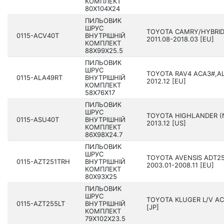
КОМПЛЕКТ
80X104X24
ПИЛЬОВИК
ШРУС
TOYOTA CAMRY/HYBRID
0115-ACV40T
ВНУТРІШНІЙ
201­1.08-2018.03 [EU]
КОМПЛЕКТ
88X99X25.5
ПИЛЬОВИК
ШРУС
TOYOTA RAV4 ACA3#,AL
0115-ALA49RT
ВНУТРІШНІЙ
2012.12 [EU]
КОМПЛЕКТ
58X76X17
ПИЛЬОВИК
ШРУС
TOYOTA HIGHLANDER (N
0115-ASU40T
ВНУТРІШНІЙ
2013.12 [US]
КОМПЛЕКТ
86X98X24.7
ПИЛЬОВИК
ШРУС
TOYOTA AVENSIS ADT25
0115-AZT251TRH
ВНУТРІШНІЙ
2003.01-2008.11 [EU]
КОМПЛЕКТ
80X93X25
ПИЛЬОВИК
ШРУС
TOYOTA KLUGER L/V AC
0115-AZT255LT
ВНУТРІШНІЙ
[JP]
КОМПЛЕКТ
79X102X23.5