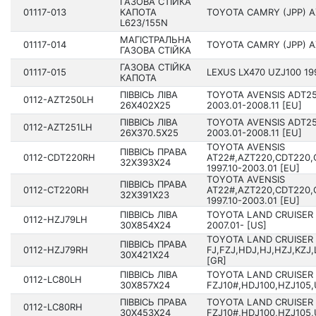
ГАЗОВА СТІЙКА
01117-013
КАПОТА
TOYOTA CAMRY (JPP) AX
L623/155N
МАГІСТРАЛЬНА
01117-014
TOYOTA CAMRY (JPP) AX
ГАЗОВА СТІЙКА
ГАЗОВА СТІЙКА
01117-015
LEXUS LX470 UZJ100 19­
КАПОТА
ПІВВІСЬ ЛІВА
TOYOTA AVENSIS ADT25
0112-AZT250LH
26X402X25
2003.01-2008.11 [EU]
ПІВВІСЬ ЛІВА
TOYOTA AVENSIS ADT25
0112-AZT251LH
26X370.5X25
2003.01-2008.11 [EU]
TOYOTA AVENSIS
ПІВВІСЬ ПРАВА
0112-CDT220RH
AT22#,AZT220,CDT220,
32X393X24
1997.10-2003.01 [EU]
TOYOTA AVENSIS
ПІВВІСЬ ПРАВА
0112-CT220RH
AT22#,AZT220,CDT220,
32X391X23
1997.10-2003.01 [EU]
ПІВВІСЬ ЛІВА
TOYOTA LAND CRUISER 
0112-HZJ79LH
30X854X24
2007.01- [US]
TOYOTA LAND CRUISER
ПІВВІСЬ ПРАВА
0112-HZJ79RH
FJ,FZJ,HDJ,HJ,HZJ,KZJ,
30X421X24
[GR]
ПІВВІСЬ ЛІВА
TOYOTA LAND CRUISER 
0112-LC80LH
30X857X24
FZJ10#,HDJ100,HZJ105,U
ПІВВІСЬ ПРАВА
TOYOTA LAND CRUISER 
0112-LC80RH
30X453X24
FZJ10#,HDJ100,HZJ105,U